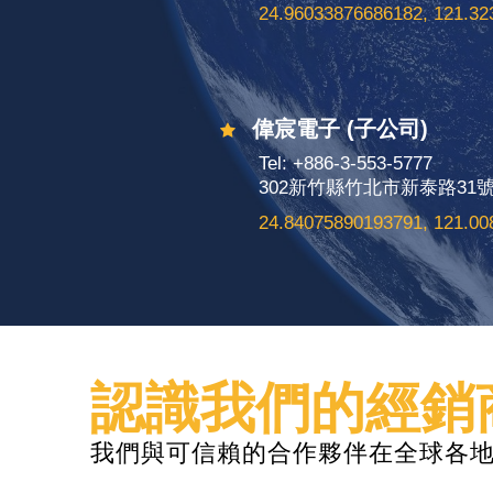
24.96033876686182, 121.3
偉宸電子 (子公司)
Tel: +886-3-553-5777
302新竹縣竹北市新泰路31號
24.84075890193791, 121.0
認識我們的經銷
我們與可信賴的合作夥伴在全球各