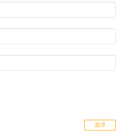
Upload
選擇
File