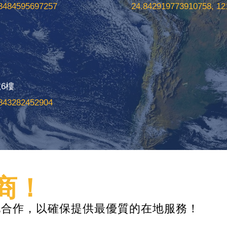
23484595697257
24.842919773910758, 12
6樓
0843282452904
商！
地合作，以確保提供最優質的在地服務！