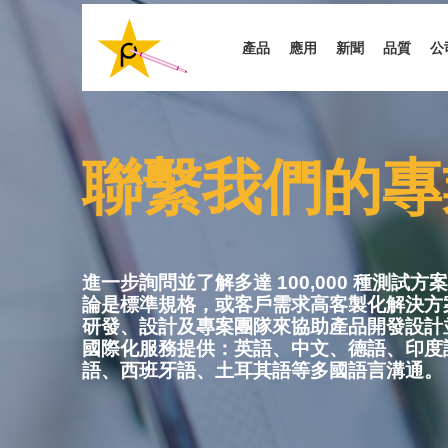
移
至
產品
應用
新聞
品質
公
主
內
容
聯繫我們的專
進一步詢問並了解多達 100,000 種測試
論是標準規格，或客戶需求高客製化解決方
研發、設計及專案團隊來協助產品開發設計
國際化服務提供：英語、中文、德語、印度
語、西班牙語、土耳其語等多國語言溝通。