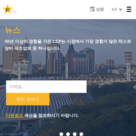
주
Select
상점
KR
요
your
콘
language
텐
뉴스
츠
로
30년 이상의 경험을 가진 CCP는 시장에서 가장 경험이 많은 테스트
건
장비 제조업체 중 하나입니다.
너
뛰
기
Email
문의 보내기
다운로드
섹션을 참조하시기 바랍니다.