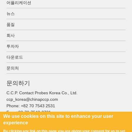
어플리케이션
뉴스
품질
회사
투자자
다운로드
문의처
문의하기
C.C.P. Contact Probes Korea Co., Ltd.
ccp_korea@chinapccp.com
Phone:
+82 70 7543 2531
Fax:
+82-70-7543-2731
We use cookies on this site to enhance your user
experience
By clicking any link on this page you are giving your consent for us to set