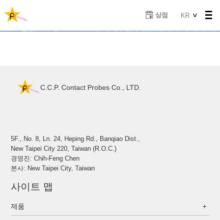
주
Select
상점
KR
요
your
콘
language
텐
츠
로
건
너
C.C.P. Contact Probes Co., LTD.
뛰
기
5F., No. 8, Ln. 24, Heping Rd., Banqiao Dist.,
New Taipei City 220, Taiwan (R.O.C.)
경영진: Chih-Feng Chen
본사: New Taipei City, Taiwan
사이트 맵
제품