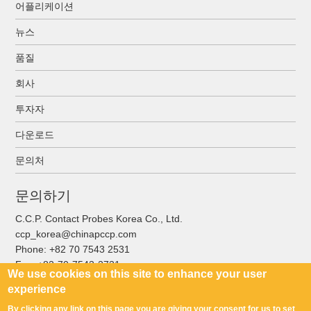
어플리케이션
뉴스
품질
회사
투자자
다운로드
문의처
문의하기
C.C.P. Contact Probes Korea Co., Ltd.
ccp_korea@chinapccp.com
Phone:
+82 70 7543 2531
Fax:
+82-70-7543-2731
We use cookies on this site to enhance your user
experience
By clicking any link on this page you are giving your consent for us to set