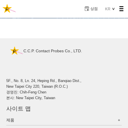
주
Select
상점
KR
요
your
콘
language
텐
츠
로
건
너
C.C.P. Contact Probes Co., LTD.
뛰
기
5F., No. 8, Ln. 24, Heping Rd., Banqiao Dist.,
New Taipei City 220, Taiwan (R.O.C.)
경영진: Chih-Feng Chen
본사: New Taipei City, Taiwan
사이트 맵
제품