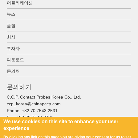
어플리케이션
뉴스
품질
회사
투자자
다운로드
문의처
문의하기
C.C.P. Contact Probes Korea Co., Ltd.
ccp_korea@chinapccp.com
Phone:
+82 70 7543 2531
Fax:
+82-70-7543-2731
We use cookies on this site to enhance your user
experience
By clicking any link on this page you are giving your consent for us to set