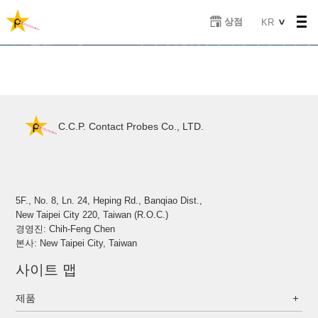
주
Select
상점
KR
요
your
콘
language
텐
츠
로
건
너
C.C.P. Contact Probes Co., LTD.
뛰
기
5F., No. 8, Ln. 24, Heping Rd., Banqiao Dist.,
New Taipei City 220, Taiwan (R.O.C.)
경영진: Chih-Feng Chen
본사: New Taipei City, Taiwan
사이트 맵
제품