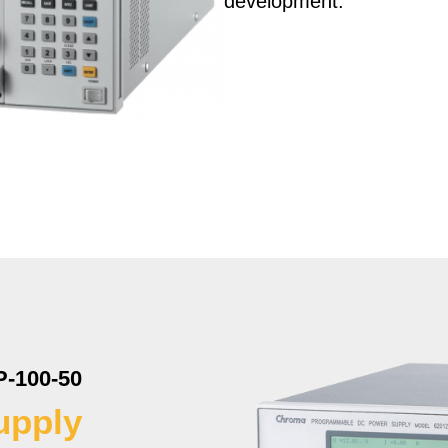
development.
-100-50
upply