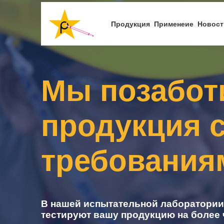
Перейти
к
Продукция
Применеие
Новост
основному
содержанию
Мы позабот
продукция 
требования
В нашей испытательной лаборатории
тестируют вашу продукцию на более 