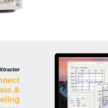
Xtractor
nnect
sis &
eling