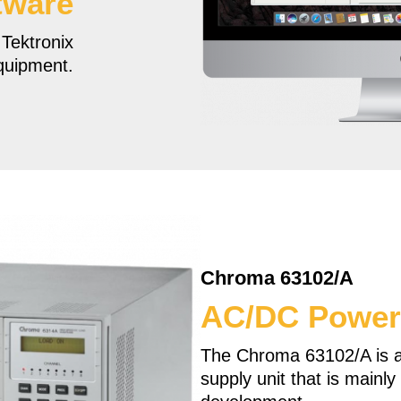
tware
 Tektronix
quipment.
Chroma 63102/A
AC/DC Power
The Chroma 63102/A is 
supply unit that is mainl