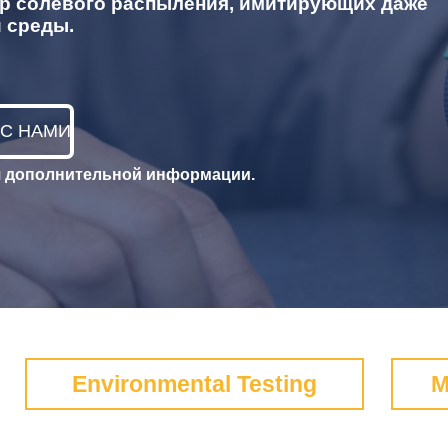
ер солевого распыления, имитирующих даже
 среды.
 С НАМИ
я дополнительной информации.
Environmental Testing
M