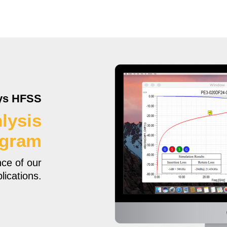
ys HFSS
lysis
ogram
ce of our
lications.