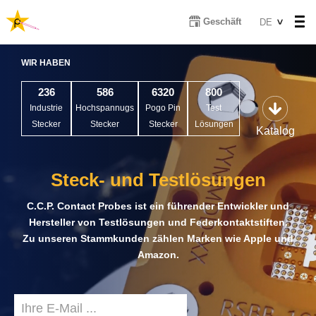
Direkt
Select
Geschäft
DE
zum
your
Inhalt
Video
language
WIR HABEN
Player
236
586
6320
800
Industrie
Hochspannugs
Pogo Pin
Test
Stecker
Stecker
Stecker
Lösungen
Katalog
Steck- und Testlösungen
C.C.P. Contact Probes ist ein führender Entwickler und
Hersteller von Testlösungen und Federkontaktstiften.
Zu unseren Stammkunden zählen Marken wie Apple und
Amazon.
Email