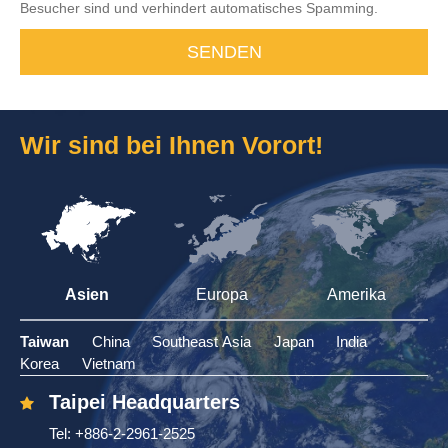
Besucher sind und verhindert automatisches Spamming.
SENDEN
Wir sind bei Ihnen Vorort!
Asien
Europa
Amerika
Taiwan
China
Southeast Asia
Japan
India
Korea
Vietnam
Taipei Headquarters
Tel: +886-2-2961-2525