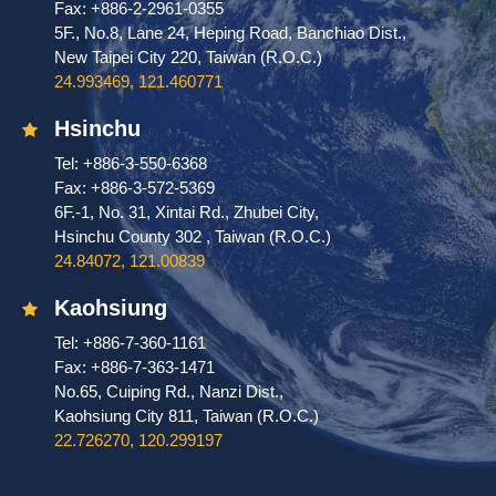
Fax: +886-2-2961-0355
5F., No.8, Lane 24, Heping Road, Banchiao Dist.,
New Taipei City 220, Taiwan (R.O.C.)
24.993469, 121.460771
Hsinchu
Tel: +886-3-550-6368
Fax: +886-3-572-5369
6F.-1, No. 31, Xintai Rd., Zhubei City,
Hsinchu County 302 , Taiwan (R.O.C.)
24.84072, 121.00839
Kaohsiung
Tel: +886-7-360-1161
Fax: +886-7-363-1471
No.65, Cuiping Rd., Nanzi Dist.,
Kaohsiung City 811, Taiwan (R.O.C.)
22.726270, 120.299197