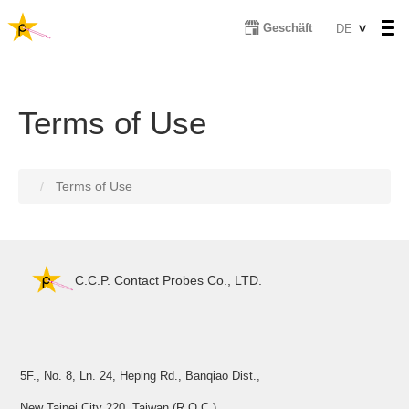
Direkt
Select
Geschäft
DE
zum
your
Inhalt
language
Terms of Use
Terms of Use
C.C.P. Contact Probes Co., LTD.
5F., No. 8, Ln. 24, Heping Rd., Banqiao Dist.,
New Taipei City 220, Taiwan (R.O.C.)