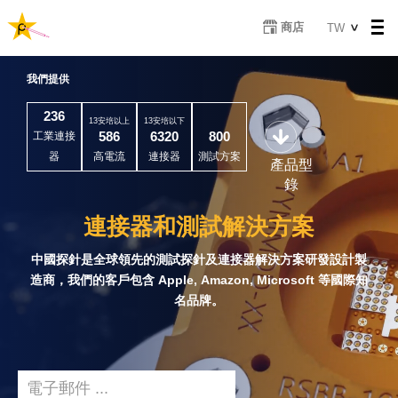
移
Select
商店
TW
至
your
主
Video
language
內
我們提供
Player
容
236
13安培以上
13安培以下
586
6320
800
工業連接
器
高電流
連接器
測試方案
產品型
錄
連接器和測試解決方案
中國探針是全球領先的測試探針及連接器解決方案研發設計製
造商，我們的客戶包含 Apple, Amazon, Microsoft 等國際知
名品牌。
Email