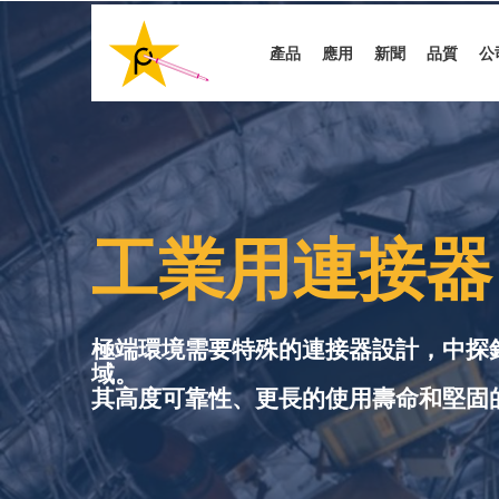
移
至
產品
應用
新聞
品質
公
主
內
容
工業用連接器
極端環境需要特殊的連接器設計，中探
域。
其高度可靠性、更長的使用壽命和堅固