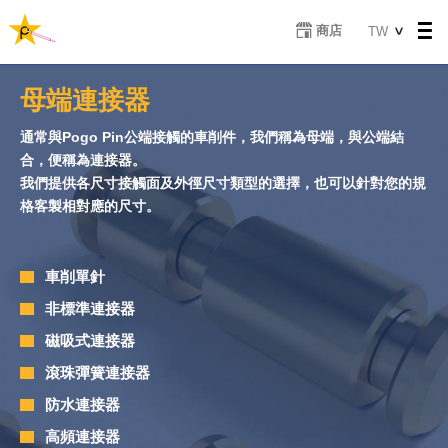
移
Select
商店
TW
至
your
主
language
內
母端連接器
容
通常與Pogo Pin公端接觸的車削件，我們稱為母端，與公端結
合，便稱為連接器。
我們提供各尺寸接觸面及外徑尺寸類型的選擇，也可以針對您的規
格客製相對應的尺寸。
車削單針
非標準連接器
磁吸式連接器
滾珠彈簧連接器
防水連接器
高頻連接器