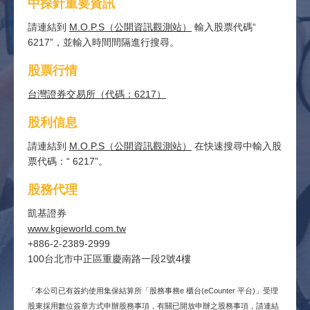
中探針重要資訊
請連結到
M.O.P.S（公開資訊觀測站）
輸入股票代碼“
6217”，並輸入時間間隔進行搜尋。
股票行情
台灣證券交易所（代碼：6217）
股利信息
請連結到
M.O.P.S（公開資訊觀測站）
在快速搜尋中輸入股
票代碼：“ 6217”。
股務代理
凱基證券
www.kgieworld.com.tw
+886-2-2389-2999
100台北市中正區重慶南路一段2號4樓
「本公司已有簽約使用集保結算所「股務事務e 櫃台(eCounter 平台)」受理
股東採用數位簽章方式申辦股務事項，有關已開放申辦之股務事項，請連結