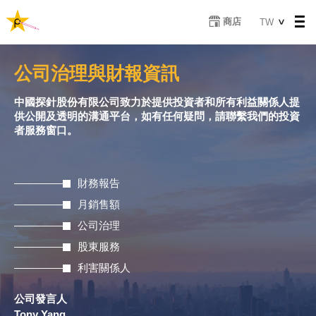
移
Select
商店
TW
至
your
主
language
內
公司治理與財報資訊
容
中國探針股份有限公司致力於提供投資者和所有利益關係人提
供公開及透明的溝通平台，如有任何疑問，請聯繫我們的投資
者服務窗口。
財務報告
月銷售額
公司治理
股東服務
利害關係人
公司發言人
Tony Yang