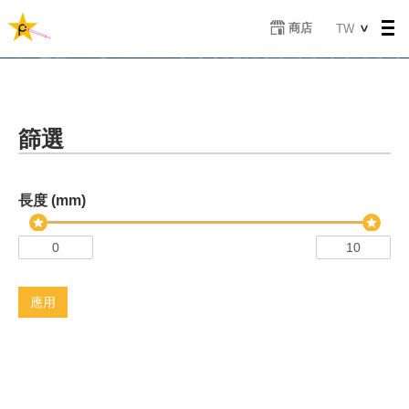
移
Select
商店
TW
至
your
主
language
內
容
篩選
長度 (mm)
應用