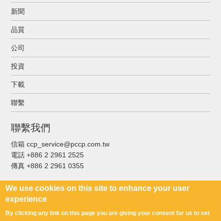
新聞
品質
公司
投資
下載
聯繫
聯繫我們
信箱 ccp_service@pccp.com.tw
電話 +886 2 2961 2525
傳真
+886 2 2961 0355
We use cookies on this site to enhance your user
experience
By clicking any link on this page you are giving your consent for us to set
Copyright © C.C.P. Contact Probes Co., Ltd. All Rights Reserved