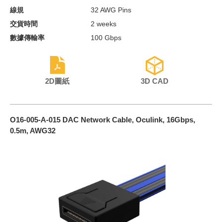
線規
32 AWG Pins
交貨時間
2 weeks
數據傳輸率
100 Gbps
2D圖紙
3D CAD
O16-005-A-015 DAC Network Cable, Oculink, 16Gbps,
0.5m, AWG32