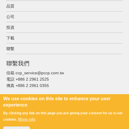
品質
公司
投資
下載
聯繫
聯繫我們
信箱 ccp_service@pccp.com.tw
電話 +886 2 2961 2525
傳真
+886 2 2961 0355
We use cookies on this site to enhance your user
experience
By clicking any link on this page you are giving your consent for us to set
Copyright © C.C.P. Contact Probes Co., Ltd. All Rights Reserved
More info
cookies.