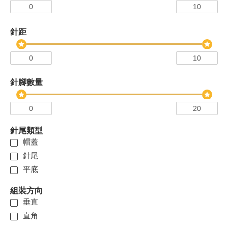
針距
針腳數量
針尾類型
帽蓋
針尾
平底
組裝方向
垂直
直角