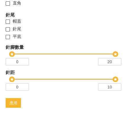
直角
針尾
帽蓋
針尾
平底
針腳數量
針距
應用