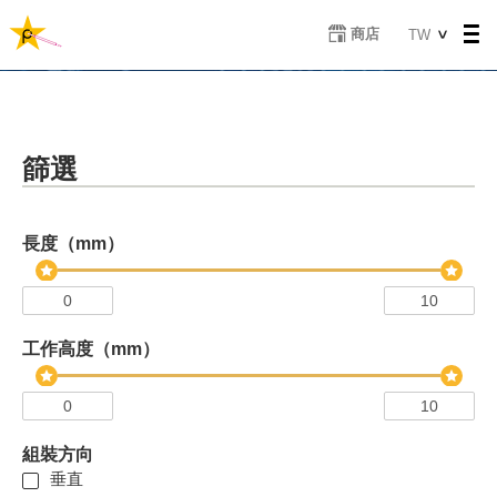
移
Select
商店
TW
至
your
主
language
內
容
篩選
長度（mm）
工作高度（mm）
組裝方向
垂直