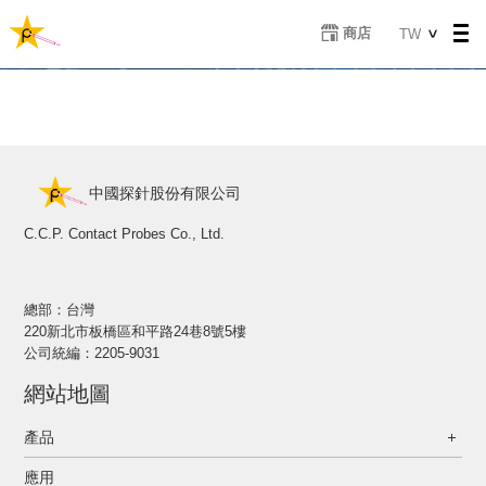
移
Select
商店
TW
至
your
主
language
內
容
中國探針股份有限公司
C.C.P. Contact Probes Co., Ltd.
總部：台灣
220新北市板橋區和平路24巷8號5樓
公司統編：2205-9031
網站地圖
產品
應用