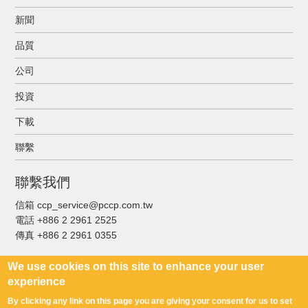
新聞
品質
公司
投資
下載
聯繫
聯繫我們
信箱 ccp_service@pccp.com.tw
電話 +886 2 2961 2525
傳真
+886 2 2961 0355
We use cookies on this site to enhance your user
experience
By clicking any link on this page you are giving your consent for us to set