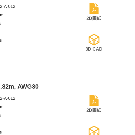
2-A-012
mm
2D圖紙
s
s
3D CAD
 0.82m, AWG30
2-A-012
mm
2D圖紙
s
s