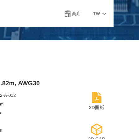
Select
商店
TW
your
language
 0.82m, AWG30
2-A-012
mm
2D圖紙
s
s