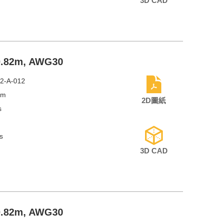
3D CAD
 0.82m, AWG30
2-A-012
mm
2D圖紙
s
s
3D CAD
 0.82m, AWG30