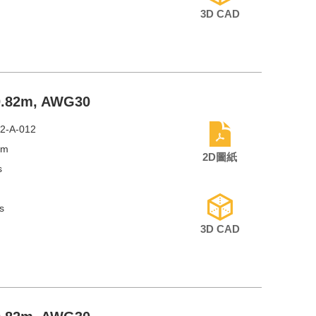
3D CAD
 0.82m, AWG30
2-A-012
mm
2D圖紙
s
s
3D CAD