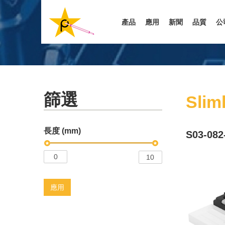
移
至
產品
應用
新聞
品質
公
主
內
容
篩選
Slim
長度 (mm)
S03-082
應用