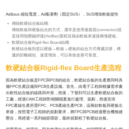
Ad&sus 縮短寬度，Ad黏著劑（固定SUS），SUS增加軟板挺性
傳統軟硬結合板結構:
傳統軟板與硬板結合的方式，通常是使用連接器(connector)或
是採用熱壓錫焊接(HotBar)製程並藉由軟板來連接兩塊硬板。
軟硬結合板Rigid-flex Board結構:
軟硬結合板則是以硬板→軟板→硬板的結合方式傳遞訊號，傳
遞的距離縮短、速度增加，可以有效改善可靠度。
軟硬結合板
Rigid-flex Board
生產流程
因為軟硬結合板是FPC與PCB的組合，軟硬結合板的生產應同時具
備FPC生產設備與PCB生產設備。首先，由電子工程師根據需求畫
出軟性結合板的線路與外形，然後，下發到可以生產軟硬結合板的
工廠，經過CAM工程師對相關檔案進行處理、規劃，然後安排
FPC產線生產所需FPC、PCB產線生產PCB，這兩款軟板與硬板出
來後，按照電子工程師的規劃要求，將FPC與PCB經過壓合機無縫
壓合，再經過一系列細節環節，最終就製程了軟硬結合板。