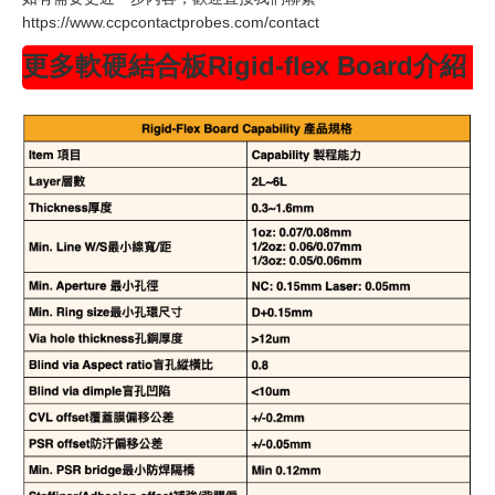
https://www.ccpcontactprobes.com/contact
更多軟硬結合板Rigid-flex Board介紹