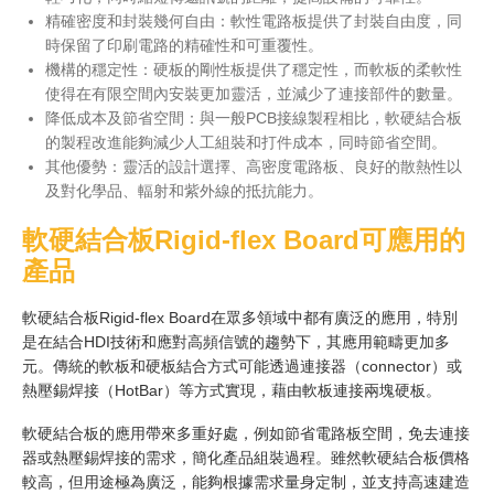
精確密度和封裝幾何自由：軟性電路板提供了封裝自由度，同
時保留了印刷電路的精確性和可重覆性。
機構的穩定性：硬板的剛性板提供了穩定性，而軟板的柔軟性
使得在有限空間內安裝更加靈活，並減少了連接部件的數量。
降低成本及節省空間：與一般PCB接線製程相比，軟硬結合板
的製程改進能夠減少人工組裝和打件成本，同時節省空間。
其他優勢：靈活的設計選擇、高密度電路板、良好的散熱性以
及對化學品、輻射和紫外線的抵抗能力。
軟硬結合板
Rigid-flex Board
可應用的
產品
軟硬結合板Rigid-flex Board在眾多領域中都有廣泛的應用，特別
是在結合HDI技術和應對高頻信號的趨勢下，其應用範疇更加多
元。傳統的軟板和硬板結合方式可能透過連接器（connector）或
熱壓錫焊接（HotBar）等方式實現，藉由軟板連接兩塊硬板。
軟硬結合板的應用帶來多重好處，例如節省電路板空間，免去連接
器或熱壓錫焊接的需求，簡化產品組裝過程。雖然軟硬結合板價格
較高，但用途極為廣泛，能夠根據需求量身定制，並支持高速建造