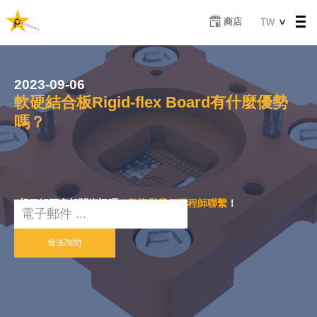
移
Select
商店
TW
至
your
主
language
內
容
2023-09-06
軟硬結合板Rigid-flex Board有什麼優勢
嗎？
想了解更多相關資訊嗎？
歡迎與我們工程師聯繫
！
Email
發送詢問