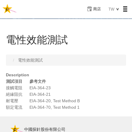
移
Select
商店
TW
至
your
主
language
內
容
電性效能測試
電性效能測試
Description
測試項目
參考文件
接觸電阻
EIA-364-23
絕緣阻抗
EIA-364-21
耐電壓
EIA-364-20, Test Method B
額定電流
EIA-364-70, Test Method 1
中國探針股份有限公司