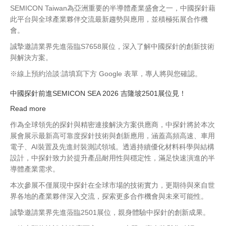
SEMICON Taiwan為亞洲重要的半導體產業盛會之一，中國探針藉
展
此平台與全球產業夥伴交流最新趨勢與應用，並積極拓展合作機
SEMICON
會。
Taiwan
2026
誠摯邀請業界先進蒞臨S7658展位，深入了解中國探針的創新技術
展
與解決方案。
示
※線上預約洽談:請填寫下方 Google 表單，專人將與您確認。
高
可
中國探針前進SEMICON SEA 2026 吉隆坡2501展位見！
靠
Read more
about
度
中
探
作為全球領先的探針與精密連接解決方案供應商，中探針將於本次
國
針
展會展示最新高可靠度探針技術與創新應用，涵蓋高頻高速、車用
探
技
電子、AI裝置及先進封裝測試領域。透過持續優化材料科學與結構
針
術
設計，中探針致力於提升產品耐用性與穩定性，滿足快速演進的半
前
導體產業需求。
進
本次參展不僅展現中探針在全球市場的技術實力，更期待與來自世
SEMICON
界各地的產業夥伴深入交流，探索更多合作機會與未來可能性。
SEA
2026
誠摯邀請業界先進蒞臨2501展位，親身體驗中探針的創新成果。
吉