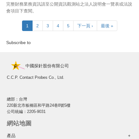
完整財務業務資訊請至公開資訊觀測站之法人說明會一覽表或法說
會項目下查閱。
Pagination
目
1
頁
2
頁
3
頁
4
頁
5
下
下一頁 ›
Last
最後 »
前
面
面
面
面
一
page
頁
頁
Subscribe to
面
中國探針股份有限公司
C.C.P. Contact Probes Co., Ltd.
總部：台灣
220新北市板橋區和平路24巷8號5樓
公司統編：2205-9031
網站地圖
產品