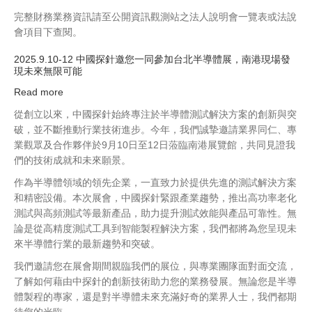
完整財務業務資訊請至公開資訊觀測站之法人說明會一覽表或法說
會項目下查閱。
2025.9.10-12 中國探針邀您一同參加台北半導體展，南港現場發
現未來無限可能
Read more
about
2025.9.10-
從創立以來，中國探針始終專注於半導體測試解決方案的創新與突
12
破，並不斷推動行業技術進步。今年，我們誠摯邀請業界同仁、專
中
業觀眾及合作夥伴於9月10日至12日蒞臨南港展覽館，共同見證我
國
們的技術成就和未來願景。
探
作為半導體領域的領先企業，一直致力於提供先進的測試解決方案
針
和精密設備。本次展會，中國探針緊跟產業趨勢，推出高功率老化
邀
測試與高頻測試等最新產品，助力提升測試效能與產品可靠性。無
您
論是從高精度測試工具到智能製程解決方案，我們都將為您呈現未
一
來半導體行業的最新趨勢和突破。
同
參
我們邀請您在展會期間親臨我們的展位，與專業團隊面對面交流，
加
了解如何藉由中探針的創新技術助力您的業務發展。無論您是半導
台
體製程的專家，還是對半導體未來充滿好奇的業界人士，我們都期
北
待您的光臨。