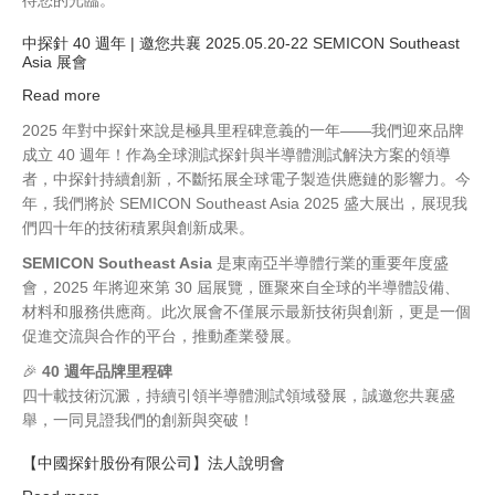
半
導
中探針 40 週年 | 邀您共襄 2025.05.20-22 SEMICON Southeast
Asia 展會
體
展，
Read more
about
南
中
2025 年對中探針來說是極具里程碑意義的一年——我們迎來品牌
港
探
成立 40 週年！作為全球測試探針與半導體測試解決方案的領導
現
針
者，中探針持續創新，不斷拓展全球電子製造供應鏈的影響力。今
場
40
年，我們將於 SEMICON Southeast Asia 2025 盛大展出，展現我
發
週
們四十年的技術積累與創新成果。
現
年
未
SEMICON Southeast Asia
是東南亞半導體行業的重要年度盛
|
來
會，2025 年將迎來第 30 屆展覽，匯聚來自全球的半導體設備、
邀
無
材料和服務供應商。此次展會不僅展示最新技術與創新，更是一個
您
限
促進交流與合作的平台，推動產業發展。
共
可
襄
🎉
40 週年品牌里程碑
能
2025.05.20-
四十載技術沉澱，持續引領半導體測試領域發展，誠邀您共襄盛
22
舉，一同見證我們的創新與突破！
SEMICON
Southeast
【中國探針股份有限公司】法人說明會
Asia