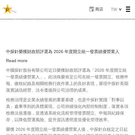
移
Select
商店
TW
至
your
主
language
內
容
中探針榮獲財政部評選為 2026 年度開立統一發票績優營業人
Read more
about
中
中國探針股份有限公司近日榮獲財政部評選為「2026 年度開立統
探
一發票績優營業人」。此項殊榮肯定公司在統一發票開立、稅務申
針
報、繳稅紀錄及相關稅務行政作業上的良好表現，展現中探針長期
榮
落實誠信經營、法令遵循與公司治理的成果。
獲
稅務治理是企業永續發展的重要基礎，也是中探針實踐「對事以
財
真」處事準則的具體展現。公司持續強化內部控制制度，落實各項
政
稅務法規遵循，並透過系統化流程管理發票開立、申報與紀錄保
部
存，以降低營運風險、提升資訊透明度並優化管理效率。
評
選
榮獲 2026 年度開立統一發票績優營業人後，中探針自核定之日起
為