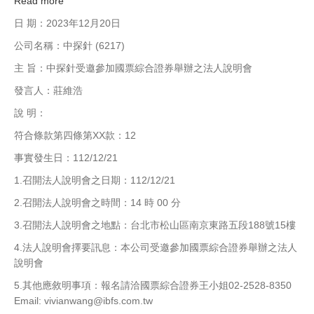
Read more
about
展
【中
日 期：2023年12月20日
會
國
公司名稱：中探針 (6217)
探
針
主 旨：中探針受邀參加國票綜合證券舉辦之法人說明會
股
發言人：莊維浩
份
有
說 明：
限
符合條款第四條第XX款：12
公
司】
事實發生日：112/12/21
法
1.召開法人說明會之日期：112/12/21
人
說
2.召開法人說明會之時間：14 時 00 分
明
3.召開法人說明會之地點：台北市松山區南京東路五段188號15樓
會
4.法人說明會擇要訊息：本公司受邀參加國票綜合證券舉辦之法人
說明會
5.其他應敘明事項：報名請洽國票綜合證券王小姐02-2528-8350
Email: vivianwang@ibfs.com.tw