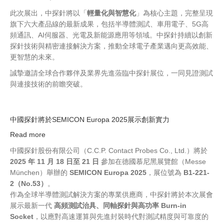
將
此次展出，中探針將以「
輕量化與智慧化
」為核心主題，完整呈現
於
旗下六大產品線的最新成果，包括半導體測試、車用電子、5G高
2026
頻通訊、AI伺服器、光電及新能源應用等領域。中探針持續以創新
CES
探針技術與精密連接解決方案，推動全球電子產業邁向更高效能、
消
更智慧的未來。
費
性
誠摯邀請全球合作夥伴及業界先進蒞臨中探針展位，一同見證測試
電
與連接技術的前瞻突破。
子
大
展
中國探針將於SEMICON Europa 2025展示創新實力
展
Read more
about
出
中
六
中國探針股份有限公司（C.C.P. Contact Probes Co., Ltd.）將於
國
大
2025 年 11 月 18 日至 21 日
參加在德國慕尼黑展覽館（Messe
探
產
München）舉辦的
SEMICON Europa 2025
，展位號為
B1-221-
針
品
2（No.53）
。
將
線，
作為全球半導體測試解決方案的專業供應商，中探針將於本次展會
於
聚
展示最新一代
高頻測試治具、同軸探針與高功率 Burn-in
SEMICON
焦
Socket
，以應對高速運算與先進封裝時代對測試精度與可靠度的
Europa
輕