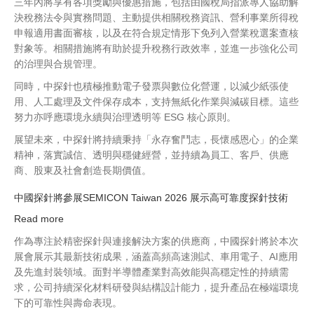
三年內將享有各項獎勵與優惠措施，包括由國稅局指派專人協助解
2026
決稅務法令與實務問題、主動提供相關稅務資訊、營利事業所得稅
年
申報適用書面審核，以及在符合規定情形下免列入營業稅選案查核
度
對象等。相關措施將有助於提升稅務行政效率，並進一步強化公司
開
的治理與合規管理。
立
同時，中探針也積極推動電子發票與數位化營運，以減少紙張使
統
用、人工處理及文件保存成本，支持無紙化作業與減碳目標。這些
一
努力亦呼應環境永續與治理透明等 ESG 核心原則。
發
票
展望未來，中探針將持續秉持「永存奮鬥志，長懷感恩心」的企業
績
精神，落實誠信、透明與穩健經營，並持續為員工、客戶、供應
優
商、股東及社會創造長期價值。
營
業
中國探針將參展SEMICON Taiwan 2026 展示高可靠度探針技術
人
Read more
about
中
作為專注於精密探針與連接解決方案的供應商，中國探針將於本次
國
展會展示其最新技術成果，涵蓋高頻高速測試、車用電子、AI應用
探
及先進封裝領域。面對半導體產業對高效能與高穩定性的持續需
針
求，公司持續深化材料研發與結構設計能力，提升產品在極端環境
將
下的可靠性與壽命表現。
參