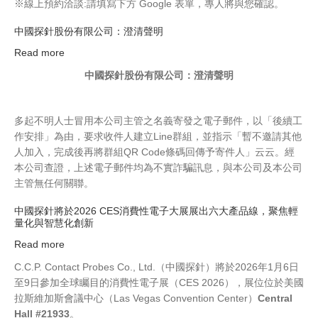
※線上預約洽談:請填寫下方 Google 表單，專人將與您確認。
隆
坡
中國探針股份有限公司：澄清聲明
2501
Read more
about
展
中
位
中國探針股份有限公司：澄清聲明
國
見！
探
針
多起不明人士冒用本公司主管之名義寄發之電子郵件，以「後續工
股
作安排」為由，要求收件人建立Line群組，並指示「暫不邀請其他
份
人加入，完成後再將群組QR Code條碼回傳予寄件人」云云。經
有
本公司查證，上述電子郵件均為不實詐騙訊息，與本公司及本公司
限
主管無任何關聯。
公
司：
中國探針將於2026 CES消費性電子大展展出六大產品線，聚焦輕
量化與智慧化創新
澄
清
Read more
about
聲
中
C.C.P. Contact Probes Co., Ltd.（中國探針）將於2026年1月6日
明
國
至9日參加全球矚目的消費性電子展（CES 2026），展位位於美國
探
拉斯維加斯會議中心（Las Vegas Convention Center）
Central
針
Hall #21933
。