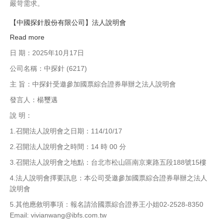
嚴苛需求。
2025
量
展
化
【中國探針股份有限公司】法人說明會
示
與
Read more
about
創
智
【中
新
日 期：2025年10月17日
慧
國
實
化
公司名稱：中探針 (6217)
探
力
創
針
主 旨：中探針受邀參加國票綜合證券舉辦之法人說明會
新
股
發言人：楊璽邁
份
有
說 明：
限
1.召開法人說明會之日期：114/10/17
公
司】
2.召開法人說明會之時間：14 時 00 分
法
3.召開法人說明會之地點：台北市松山區南京東路五段188號15樓
人
說
4.法人說明會擇要訊息：本公司受邀參加國票綜合證券舉辦之法人
明
說明會
會
5.其他應敘明事項：報名請洽國票綜合證券王小姐02-2528-8350
Email: vivianwang@ibfs.com.tw