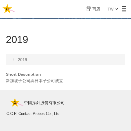
移
Select
商店
TW
至
your
主
language
內
容
2019
2019
Short Description
新加坡子公司與日本子公司成立
中國探針股份有限公司
C.C.P. Contact Probes Co., Ltd.