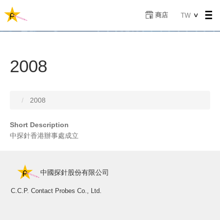
移
Select
商店
TW
至
your
主
language
內
容
2008
2008
Short Description
中探針香港辦事處成立
中國探針股份有限公司
C.C.P. Contact Probes Co., Ltd.