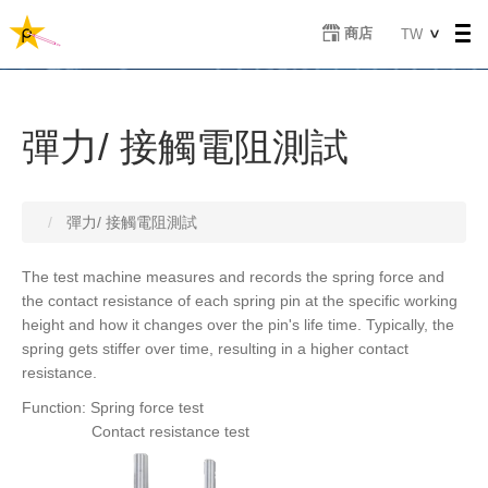
移
Select
商店
TW
至
your
主
language
內
容
彈力/ 接觸電阻測試
彈力/ 接觸電阻測試
The test machine measures and records the spring force and
the contact resistance of each spring pin at the specific working
height and how it changes over the pin's life time. Typically, the
spring gets stiffer over time, resulting in a higher contact
resistance.
Function: Spring force test
Contact resistance test