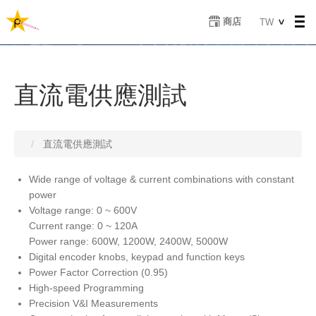
移
Select
商店
TW
至
your
主
language
內
容
直流電供應測試
直流電供應測試
Wide range of voltage & current combinations with constant
power
Voltage range: 0 ~ 600V
Current range: 0 ~ 120A
Power range: 600W, 1200W, 2400W, 5000W
Digital encoder knobs, keypad and function keys
Power Factor Correction (0.95)
High-speed Programming
Precision V&I Measurements