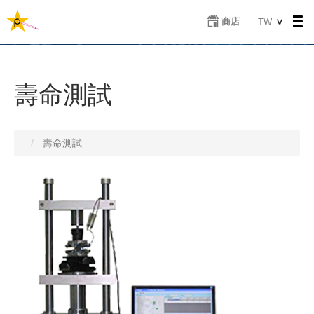
移
Select
商店
TW
至
your
主
language
內
容
壽命測試
壽命測試