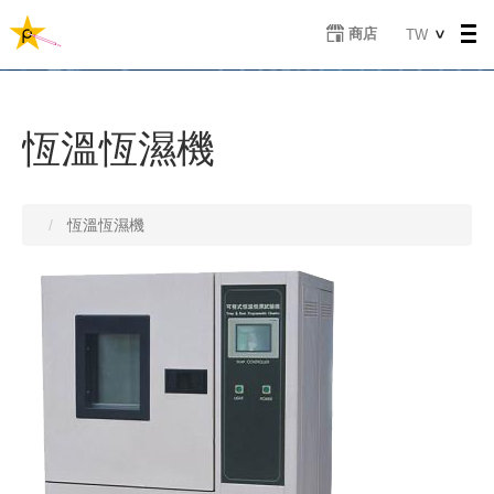
移
Select
商店
TW
至
your
主
language
內
容
恆溫恆濕機
恆溫恆濕機