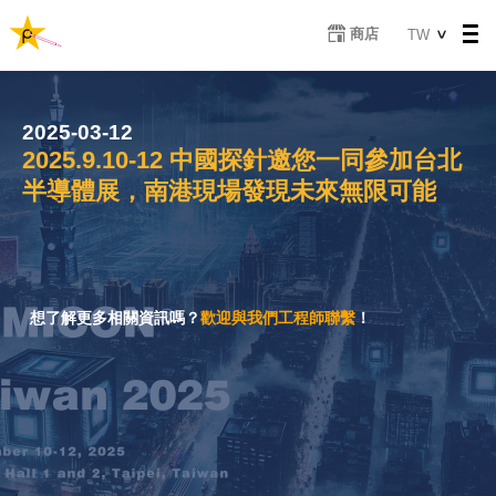
移
Select
商店
TW
至
your
主
language
內
容
2025-03-12
2025.9.10-12 中國探針邀您一同參加台北
半導體展，南港現場發現未來無限可能
想了解更多相關資訊嗎？
歡迎與我們工程師聯繫
！