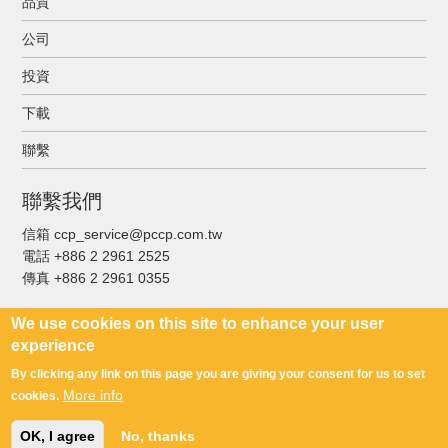
品質
公司
投資
下載
聯繫
聯繫我們
信箱 ccp_service@pccp.com.tw
電話 +886 2 2961 2525
傳真
+886 2 2961 0355
We use cookies on this site to enhance your user
experience
By clicking any link on this page you are giving your consent for us to set
Copyright © C.C.P. Contact Probes Co., Ltd. All Rights Reserved
More info
cookies.
隱私政策
使用條款
法律聲明
Footer
OK, I agree
No, thanks