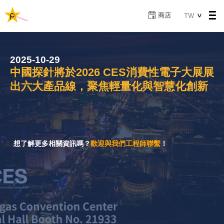
移
Select
商店
TW
至
your
主
language
內
容
2025-10-29
中國探針將於2026 CES消費性電子大展展
出六大產品線，聚焦輕量化與智慧化創新
想了解更多相關資訊嗎？
歡迎與我們工程師聯繫
！