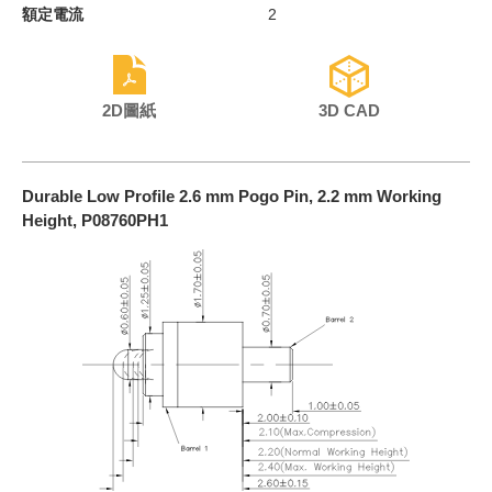
額定電流
2
2D圖紙
3D CAD
Durable Low Profile 2.6 mm Pogo Pin, 2.2 mm Working
Height, P08760PH1