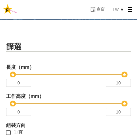
移
Select
商店
TW
至
your
主
language
內
容
篩選
長度（mm）
工作高度（mm）
組裝方向
垂直