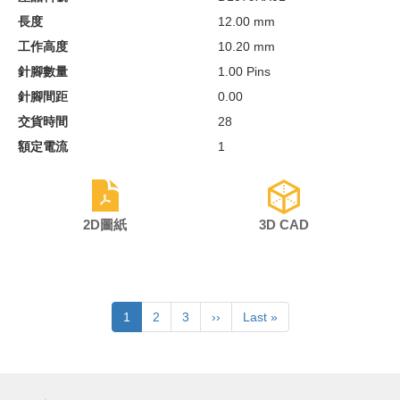
長度
12.00 mm
工作高度
10.20 mm
針腳數量
1.00 Pins
針腳間距
0.00
交貨時間
28
額定電流
1
2D圖紙
3D CAD
Pagination
目
1
頁
2
頁
3
下
››
Last
Last »
前
面
面
一
page
頁
頁
面