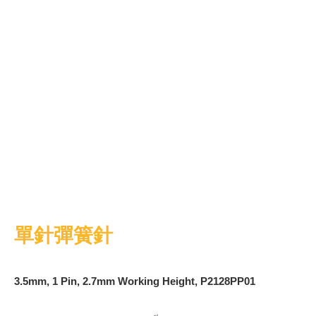
單針彈簧針
3.5mm, 1 Pin, 2.7mm Working Height, P2128PP01