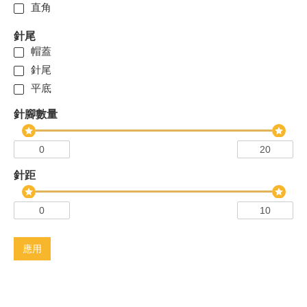
直角
針尾
帽蓋
針尾
平底
針腳數量
針距
應用