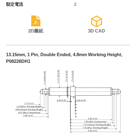
額定電流
2
2D圖紙
3D CAD
13.15mm, 1 Pin, Double Ended, 4.8mm Working Height,
P08226DH1